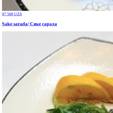
97 500
UZS
Sake sarada/ Сяке сарада