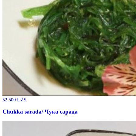
52 500
UZS
Chukka sarada/ Чука сарада