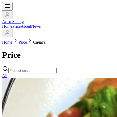
Arisu Sarang
Home
Price
About
News
Home
Price
Салаты
Price
All