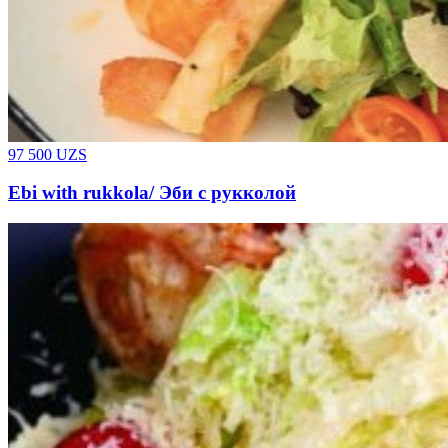
97 500
UZS
Ebi with rukkola/ Эби с рукколой