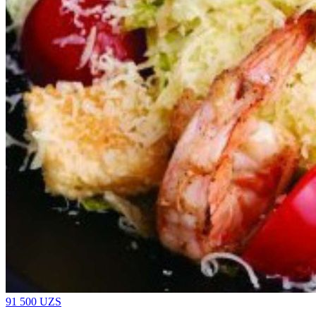
91 500
UZS